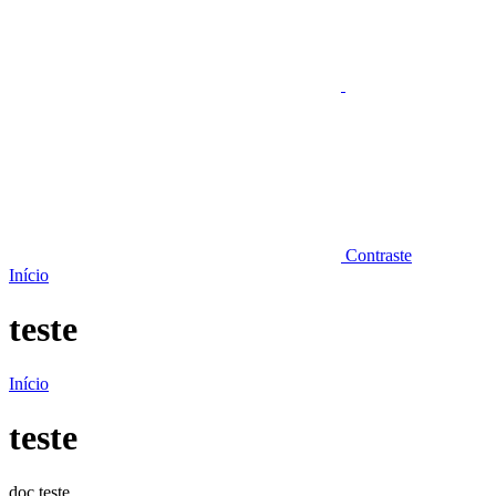
Contraste
Início
teste
Início
teste
doc teste